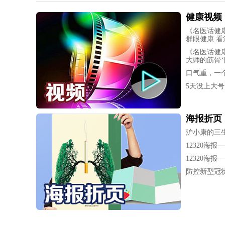
健康视频
《名医话健
群眼健康 看
《名医话健康
大师的筋骨
口气重，一
5天没上大
海报折页
沪小康的三
12320海报—
12320海报—
防控新型冠