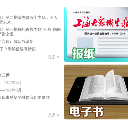
康》第二期范先群院士专场：全人
清未来
》第一期施杞教授专题“90后”国医
平衡之道
个穴位让你口气清新
号了？缓解便秘有妙招
更多
生三世
—2022年4月
—2022年3月
状病毒感染的肺炎我们要做到
更多