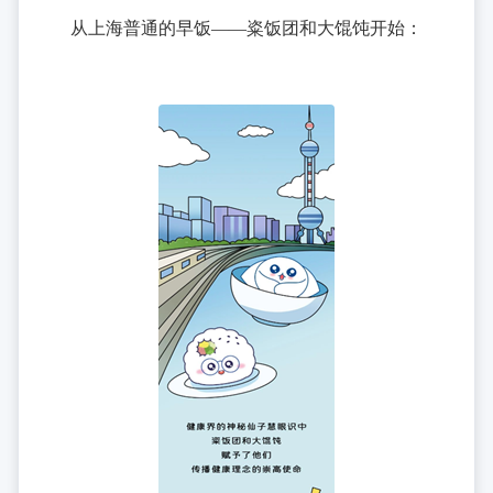
从上海普通的早饭——粢饭团和大馄饨开始：