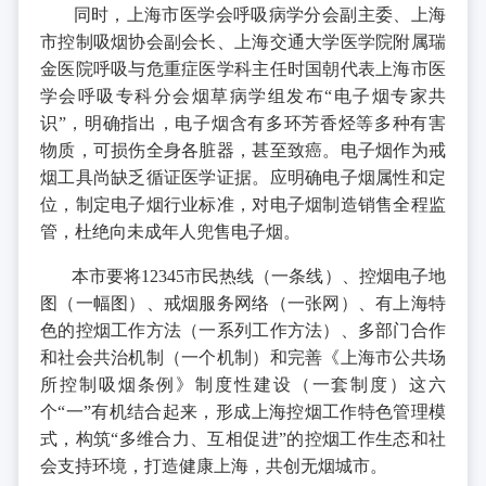
同时，上海市医学会呼吸病学分会副主委、上海
市控制吸烟协会副会长、上海交通大学医学院附属瑞
金医院呼吸与危重症医学科主任时国朝代表上海市医
学会呼吸专科分会烟草病学组发布“电子烟专家共
识”，明确指出，电子烟含有多环芳香烃等多种有害
物质，可损伤全身各脏器，甚至致癌。电子烟作为戒
烟工具尚缺乏循证医学证据。应明确电子烟属性和定
位，制定电子烟行业标准，对电子烟制造销售全程监
管，杜绝向未成年人兜售电子烟。
本市要将12345市民热线（一条线）、控烟电子地
图（一幅图）、戒烟服务网络（一张网）、有上海特
色的控烟工作方法（一系列工作方法）、多部门合作
和社会共治机制（一个机制）和完善《上海市公共场
所控制吸烟条例》制度性建设（一套制度）这六
个“一”有机结合起来，形成上海控烟工作特色管理模
式，构筑“多维合力、互相促进”的控烟工作生态和社
会支持环境，打造健康上海，共创无烟城市。