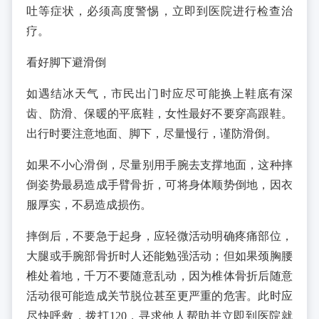
吐等症状，必须高度警惕，立即到医院进行检查治
疗。
看好脚下避滑倒
如遇结冰天气，市民出门时应尽可能换上鞋底有深
齿、防滑、保暖的平底鞋，女性最好不要穿高跟鞋。
出行时要注意地面、脚下，尽量慢行，谨防滑倒。
如果不小心滑倒，尽量别用手腕去支撑地面，这种摔
倒姿势最易造成手臂骨折，可将身体顺势倒地，因衣
服厚实，不易造成损伤。
摔倒后，不要急于起身，应轻微活动明确疼痛部位，
大腿或手腕部骨折时人还能勉强活动；但如果颈胸腰
椎处着地，千万不要随意乱动，因为椎体骨折后随意
活动很可能造成关节脱位甚至更严重的危害。此时应
尽快呼救，拨打120，寻求他人帮助并立即到医院就