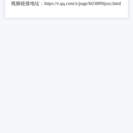
视频链接地址：https://v.qq.com/x/page/h03889ijuxi.html