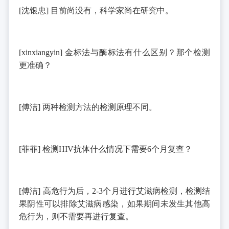
[
沈银忠
]
目前尚没有，科学家尚在研究中。
[xinxiangyin]
金标法与酶标法有什么区别？那个检测
更准确？
[
傅洁
]
两种检测方法的检测原理不同。
[
菲菲
]
检测
HIV
抗体什么情况下需要
6
个月复查？
[
傅洁
]
高危行为后，
2-3
个月进行艾滋病检测，检测结
果阴性可以排除艾滋病感染，如果期间未发生其他高
危行为，则不需要再进行复查。