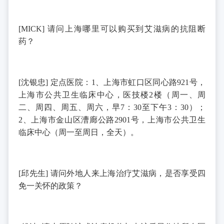
[MICK]
请问上海哪里可以购买到艾滋病的抗阻断
药？
[
沈银忠
]
定点医院：
1
、上海市虹口区同心路
921
号，
上海市公共卫生临床中心，医技楼
2
楼（周一、周
二、周四、周五、周六，早
7
：
30
至下午
3
：
30
）；
2
、上海市金山区漕廊公路
2901
号，上海市公共卫生
临床中心（周一至周日，全天）。
[
邱先生
]
请问外地人来上海治疗艾滋病，是否享受四
免一关怀的政策？