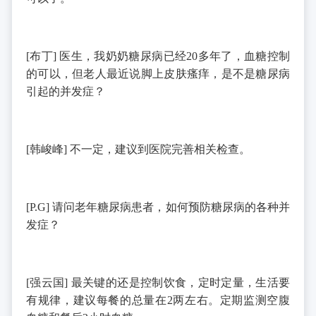
[
布丁
]
医生，我奶奶糖尿病已经
20
多年了，血糖控制
的可以，但老人最近说脚上皮肤瘙痒，是不是糖尿病
引起的并发症？
[
韩峻峰
]
不一定，建议到医院完善相关检查。
[P.G]
请问老年糖尿病患者，如何预防糖尿病的各种并
发症？
[
强云国
]
最关键的还是控制饮食，定时定量，生活要
有规律，建议每餐的总量在
2
两左右。定期监测空腹