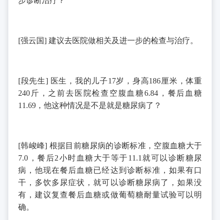
步诊断治疗？
[
强云国
]
建议去医院做相关及进一步的检查与治疗。
[
段先生
]
医生，我的儿子
17
岁，身高
186
厘米，体重
240
斤，之前去医院检查空腹血糖
6.84
，餐后血糖
11.69
，他这种情况是不是就是糖尿病了？
[
韩峻峰
]
根据目前糖尿病的诊断标准，空腹血糖大于
7.0
，餐后
2
小时血糖大于等于
11.1
就可以诊断糖尿
病，他现在餐后血糖已经达到诊断标准，如果有口
干，多饮多尿症状，就可以诊断糖尿病了，如果没
有，建议复查餐后血糖或做葡萄糖耐量试验可以明
确。