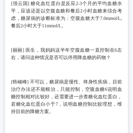
[
强云国
]
糖化血红蛋白是反应
2-3
个月的平均血糖水
平，应该还是以空腹血糖和餐后
2
小时血糖来综合考
虑，糖尿病的诊断标准为：空腹血糖大于
7.0mmol/L,
餐后
2
小时大于
11mmol/L
。
[
丽丽
]
医生，我妈妈这半年空腹血糖一直控制在
6
左
右，请问这种情况是否可以停用降血糖的药物？
[
韩峻峰
]
不可以，糖尿病是慢性、终身性疾病，目前
治疗办法还不能根治，只能控制，空腹血糖
6
说明血
糖控制相对比较好，还需要进一步查糖化血红蛋白，
若糖化血红蛋白小于
7
，说明血糖控制比较理想，维
持目前的降糖方案。