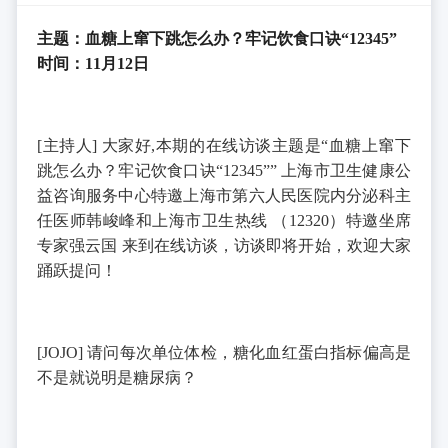
主题：血糖上窜下跳怎么办？牢记饮食口诀“12345”
时间：
11月12
日
[
主持人
]
大家好
,
本期的在线访谈主题是“血糖上窜下
跳怎么办？牢记饮食口诀“
12345
””
上海市卫生健康公
益咨询服务中心特邀上海市第六人民医院内分泌科主
任医师韩峻峰和上海市卫生热线
（
12320
）特邀坐席
专家强云国
来到在线访谈，访谈即将开始，欢迎大家
踊跃提问！
[JOJO]
请问每次单位体检，糖化血红蛋白指标偏高是
不是就说明是糖尿病？