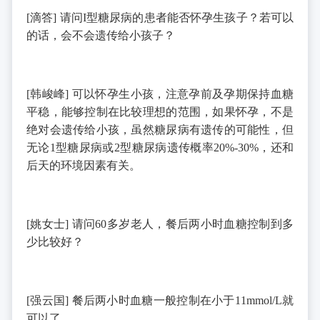
[
滴答
]
请问
I
型糖尿病的患者能否怀孕生孩子？若可以
的话，会不会遗传给小孩子？
[
韩峻峰
]
可以怀孕生小孩，注意孕前及孕期保持血糖
平稳，能够控制在比较理想的范围，如果怀孕，不是
绝对会遗传给小孩，虽然糖尿病有遗传的可能性，但
无论
1
型糖尿病或
2
型糖尿病遗传概率
20%-30%
，还和
后天的环境因素有关。
[
姚女士
]
请问
60
多岁老人，餐后两小时血糖控制到多
少比较好？
[
强云国
]
餐后两小时血糖一般控制在小于
11mmol/L
就
可以了。