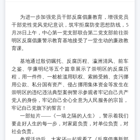
为进一步加强党员干部反腐倡廉教育，增强党员
干部党性党风党纪意识，筑牢拒腐防变思想防线，5
月28日上午，中心第一党支部联合第二党支部前往崇
明区反腐倡廉警示教育基地接受了一堂生动的廉政教
育课。
基地通过殷切嘱托、反腐历程、瀛洲清风、前车
之鉴、学廉明纪等五个篇章展示了崇明区的反腐历
程，用一件件、一桩桩滥用职权、索贿受贿、贪污挪
用公款、私分国有资产、侵占挪用集体资金等发生在
崇明区的违纪违法典型案例警示参观者牢记自己共产
党人的身份，牢记自己全心全意为人民服务的宗旨，
牢记自己党旗下的誓言！
一部短片——《一墙之隔的人生》，警示着我们
要走好人生的每一步，对家庭负责，对单位负责，对
社会负责。
参观活动后，大家还一起观看了《反腐倡廉新部