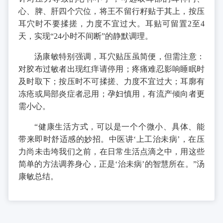
心、脾、肝四个穴位，将王不留行籽贴于其上，按压
耳穴时不要揉搓，力度不宜过大。耳贴可留置2至4
天，实现“24小时不间断”的静默调理。
汤康敏特别强调，耳穴贴压虽简便，但需注意：
对胶布过敏者出现红痒请停用；疼痛难忍影响睡眠时
及时取下；按压时不可揉搓、力度不宜过大；耳廓有
冻疮或局部炎症者忌用；孕妇慎用，有流产倾向者更
需小心。
“健康生活方式，可以是一个个微小、具体、能
带来即时舒适感的妙招。中医讲‘上工治未病’，在压
力尚未击垮我们之前，在日常生活点滴之中，用这些
简单的方法调养身心，正是‘治未病’的智慧所在。”汤
康敏总结。