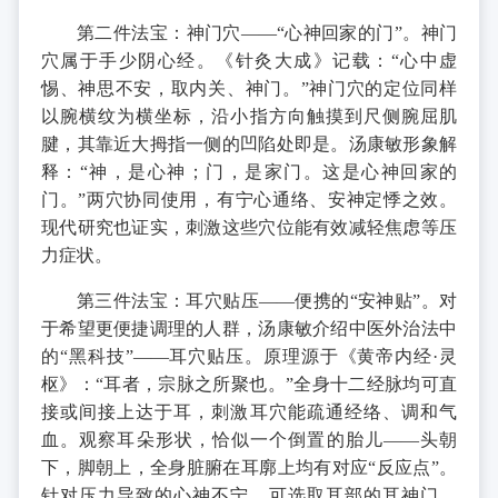
第二件法宝：神门穴——“心神回家的门”。神门
穴属于手少阴心经。《针灸大成》记载：“心中虚
惕、神思不安，取内关、神门。”神门穴的定位同样
以腕横纹为横坐标，沿小指方向触摸到尺侧腕屈肌
腱，其靠近大拇指一侧的凹陷处即是。汤康敏形象解
释：“神，是心神；门，是家门。这是心神回家的
门。”两穴协同使用，有宁心通络、安神定悸之效。
现代研究也证实，刺激这些穴位能有效减轻焦虑等压
力症状。
第三件法宝：耳穴贴压——便携的“安神贴”。对
于希望更便捷调理的人群，汤康敏介绍中医外治法中
的“黑科技”——耳穴贴压。原理源于《黄帝内经·灵
枢》：“耳者，宗脉之所聚也。”全身十二经脉均可直
接或间接上达于耳，刺激耳穴能疏通经络、调和气
血。观察耳朵形状，恰似一个倒置的胎儿——头朝
下，脚朝上，全身脏腑在耳廓上均有对应“反应点”。
针对压力导致的心神不宁，可选取耳部的耳神门、