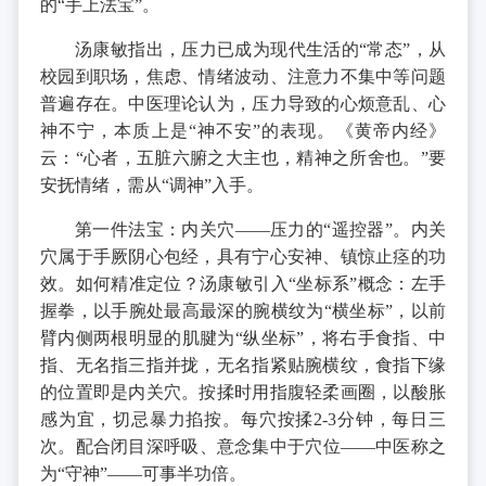
的“手上法宝”。
汤康敏指出，压力已成为现代生活的“常态”，从
校园到职场，焦虑、情绪波动、注意力不集中等问题
普遍存在。中医理论认为，压力导致的心烦意乱、心
神不宁，本质上是“神不安”的表现。《黄帝内经》
云：“心者，五脏六腑之大主也，精神之所舍也。”要
安抚情绪，需从“调神”入手。
第一件法宝：内关穴——压力的“遥控器”。内关
穴属于手厥阴心包经，具有宁心安神、镇惊止痉的功
效。如何精准定位？汤康敏引入“坐标系”概念：左手
握拳，以手腕处最高最深的腕横纹为“横坐标”，以前
臂内侧两根明显的肌腱为“纵坐标”，将右手食指、中
指、无名指三指并拢，无名指紧贴腕横纹，食指下缘
的位置即是内关穴。按揉时用指腹轻柔画圈，以酸胀
感为宜，切忌暴力掐按。每穴按揉2-3分钟，每日三
次。配合闭目深呼吸、意念集中于穴位——中医称之
为“守神”——可事半功倍。